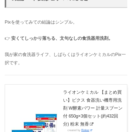
Pixを使ってみての結論はシンプル。
👉
安くてしっかり落ちる、文句なしの食洗器用洗剤。
我が家の食洗器ライフ、しばらくはライオンケミカルのPix一
択です。
ライオンケミカル 【まとめ買
い】ピクス 食器洗い機専用洗
剤 W酵素パワー 計量スプーン
付 650g×3個セット(約432回
分) 粉末 無香
created by
Rinker