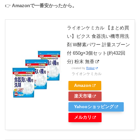
👉
Amazonで一番安かったから。
ライオンケミカル 【まとめ買
い】ピクス 食器洗い機専用洗
剤 W酵素パワー 計量スプーン
付 650g×3個セット(約432回
分) 粉末 無香
created by
Rinker
ライオンケミカル
Amazon
楽天市場
Yahooショッピング
メルカリ