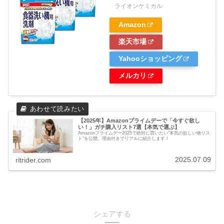
ライオンケミカル
Amazon
楽天市場
Yahooショッピング
メルカリ
【2025年】Amazonプライムデーで「今すぐ欲し
い！」ガチ購入リスト7選【本気で選ぶ】
Amazonプライムデー2025で絶対に買いたい“本気の欲しい物リス
ト”を公開。理由付きでリアルに紹介します！
2025.07.09
ritrider.com
シェアする