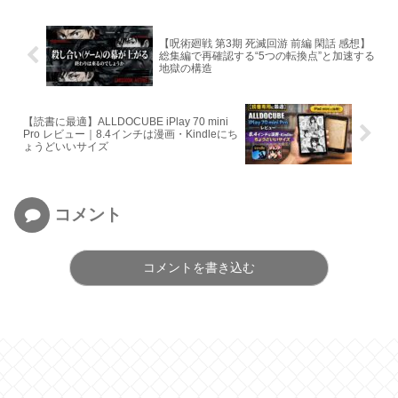
【呪術廻戦 第3期 死滅回游 前編 閑話 感想】
総集編で再確認する“5つの転換点”と加速する
地獄の構造
【読書に最適】ALLDOCUBE iPlay 70 mini
Pro レビュー｜8.4インチは漫画・Kindleにち
ょうどいいサイズ
コメント
コメントを書き込む