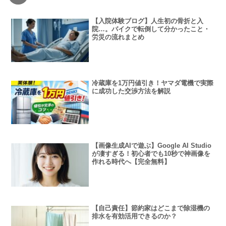
【入院体験ブログ】人生初の骨折と入
院…。バイクで転倒して分かったこと・
労災の流れまとめ
冷蔵庫を1万円値引き！ヤマダ電機で実際
に成功した交渉方法を解説
【画像生成AIで遊ぶ】Google AI Studio
が凄すぎる！初心者でも10秒で神画像を
作れる時代へ【完全無料】
【自己責任】節約家はどこまで除湿機の
排水を有効活用できるのか？