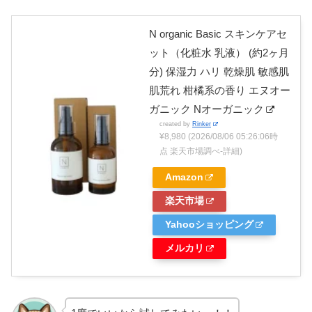
N organic Basic スキンケアセ
ット（化粧水 乳液） (約2ヶ月
分) 保湿力 ハリ 乾燥肌 敏感肌
肌荒れ 柑橘系の香り エヌオー
ガニック Nオーガニック
created by
Rinker
¥8,980
(2026/08/06 05:26:06時
点 楽天市場調べ-
詳細)
Amazon
楽天市場
Yahooショッピング
メルカリ