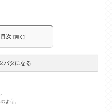
目次
タバタになる
タ。
んのよう。