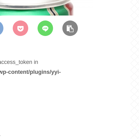
$access_token in
wp-content/plugins/yyi-
。