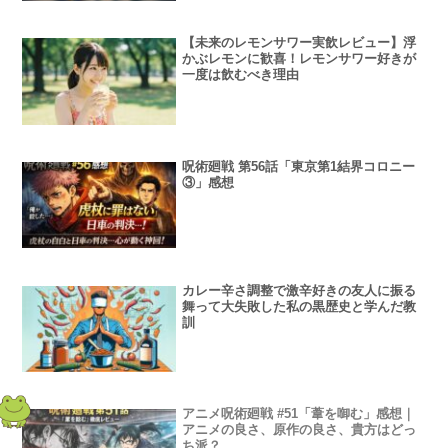
【未来のレモンサワー実飲レビュー】浮
かぶレモンに歓喜！レモンサワー好きが
一度は飲むべき理由
呪術廻戦 第56話「東京第1結界コロニー
③」感想
カレー辛さ調整で激辛好きの友人に振る
舞って大失敗した私の黒歴史と学んだ教
訓
アニメ呪術廻戦 #51「葦を啣む」感想｜
アニメの良さ、原作の良さ、貴方はどっ
ち派？