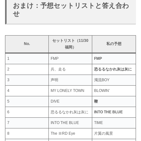
おまけ：予想セットリストと答え合わ
せ
セットリスト（11/30
No.
私の予想
福岡）
1
FMP
FMP
2
兵、走る
恐るるなかれ灰は灰に
3
声明
濁流BOY
4
MY LONELY TOWN
BLOWIN’
5
DIVE
鞭
6
恐るるなかれ灰は灰に
INTO THE BLUE
7
INTO THE BLUE
TIME
8
The ⅢRD Eye
片翼の風景