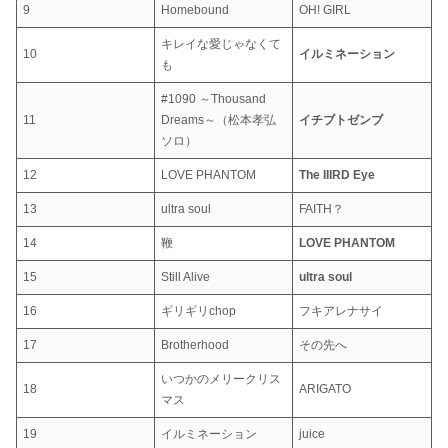
9
Homebound
OH! GIRL
キレイな愛じゃなくて
10
イルミネーション
も
#1090 ～Thousand
11
Dreams～（松本孝弘
イチブトゼンブ
ソロ）
12
LOVE PHANTOM
The IIIRD Eye
13
ultra soul
FAITH？
14
鞭
LOVE PHANTOM
15
Still Alive
ultra soul
16
ギリギリchop
フキアレナサイ
17
Brotherhood
その先へ
いつかのメリークリス
18
ARIGATO
マス
19
イルミネーション
juice