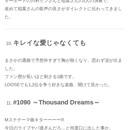
キーボードの川村ケンさんと稲葉さんの2人の演奏で、
改めて稲葉さんの歌声の良さがダイレクトに伝わってきまし
た。
キレイな愛じゃなくても
まさかの選曲で予想外すぎて胸が熱くなり、思わず涙が出ま
した。
ファン歴が長いほど刺さる1曲です。
LOOSEでも1,2位を争う好きな楽曲、聞けて良かった。
#1090 ～Thousand Dreams～
Mステテーマ曲キターーーー!!!
今日のライブヤバ過ぎんだろ…と何度口に出した事か。