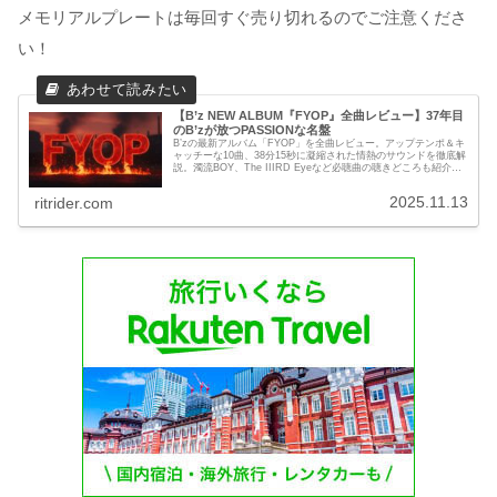
メモリアルプレートは毎回すぐ売り切れるのでご注意くださ
い！
【B’z NEW ALBUM『FYOP』全曲レビュー】37年目
のB’zが放つPASSIONな名盤
B’zの最新アルバム「FYOP」を全曲レビュー。アップテンポ＆キ
ャッチーな10曲、38分15秒に凝縮された情熱のサウンドを徹底解
説。濁流BOY、The IIIRD Eyeなど必聴曲の聴きどころも紹介。
デビュー37周年を迎えても挑戦を続けるB’zの魅力をまとめまし
た。
2025.11.13
ritrider.com