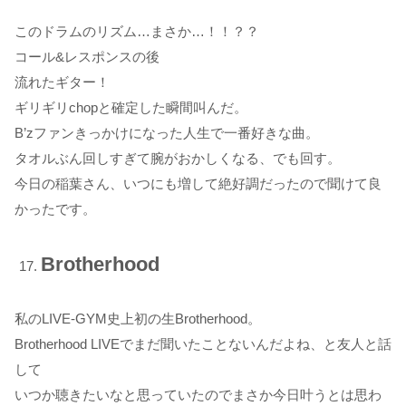
このドラムのリズム…まさか…！！？？
コール&レスポンスの後
流れたギター！
ギリギリchopと確定した瞬間叫んだ。
B’zファンきっかけになった人生で一番好きな曲。
タオルぶん回しすぎて腕がおかしくなる、でも回す。
今日の稲葉さん、いつにも増して絶好調だったので聞けて良
かったです。
Brotherhood
私のLIVE-GYM史上初の生Brotherhood。
Brotherhood LIVEでまだ聞いたことないんだよね、と友人と話
して
いつか聴きたいなと思っていたのでまさか今日叶うとは思わ