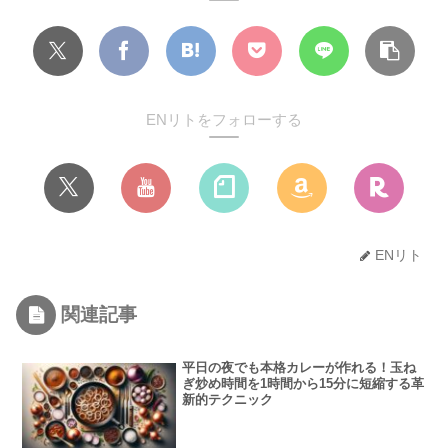
ENリトをフォローする
ENリト
関連記事
平日の夜でも本格カレーが作れる！玉ね
ぎ炒め時間を1時間から15分に短縮する革
新的テクニック