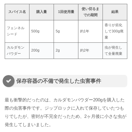
使い切るま
スパイス名
購入量
1回使用量
結果
での期間
香りが劣化
フェンネル
500g
5g
約1年
して300g廃
シード
棄
カルダモン
虫が発生し
200g
2g
約2年
パウダー
て全量廃棄
保存容器の不備で発生した虫害事件
最も衝撃的だったのは、カルダモンパウダー200gを購入した
際の虫害事件です。ジップロックに入れて保存していたつも
りでしたが、密封が不完全だったため、2ヶ月後に小さな虫が
発生してしまいました。