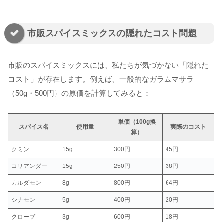
市販スパイスミックスの隠れたコスト問題
市販のスパイスミックスには、私たちが気づかない「隠れた
コスト」が存在します。例えば、一般的なガラムマサラ
（50g・500円）の原価を計算してみると：
単価（100g換
スパイス名
使用量
実際のコスト
算）
クミン
15g
300円
45円
コリアンダー
15g
250円
38円
カルダモン
8g
800円
64円
シナモン
5g
400円
20円
クローブ
3g
600円
18円