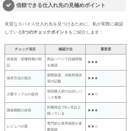
信頼できる仕入れ先の見極めポイント
良質なスパイス仕入れ先を見つけるために、私が実際に確認
している
5つのチェックポイント
をご紹介します：
チェック項目
確認方法
重要度
原産国・収穫時期の明
商品ページで詳細情報
★★★
記
を確認
密閉容器、冷暗所保存
保存方法の指示
★★★
等の記載
初回購入前のお試しパ
少量サンプルの提供
★★☆
ック有無
到着時点で6ヶ月以上
賞味期限の余裕
★★★
残っている
専門的な使用感想が多
レビューの質
★★☆
数投稿