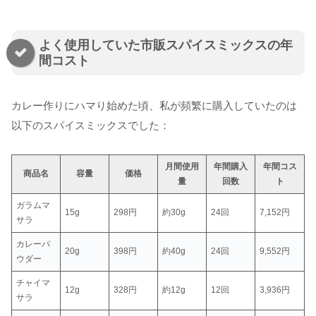
よく使用していた市販スパイスミックスの年
間コスト
カレー作りにハマり始めた頃、私が頻繁に購入していたのは
以下のスパイスミックスでした：
月間使用
年間購入
年間コス
商品名
容量
価格
量
回数
ト
ガラムマ
15g
298円
約30g
24回
7,152円
サラ
カレーパ
20g
398円
約40g
24回
9,552円
ウダー
チャイマ
12g
328円
約12g
12回
3,936円
サラ