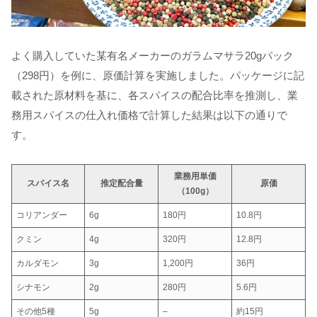
よく購入していた某有名メーカーのガラムマサラ20gパック
（298円）を例に、原価計算を実施しました。パッケージに記
載された原材料を基に、各スパイスの配合比率を推測し、業
務用スパイスの仕入れ価格で計算した結果は以下の通りで
す。
業務用単価
スパイス名
推定配合量
原価
（100g）
コリアンダー
6g
180円
10.8円
クミン
4g
320円
12.8円
カルダモン
3g
1,200円
36円
シナモン
2g
280円
5.6円
その他5種
5g
–
約15円