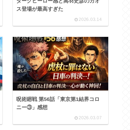
ダークヒーロー感と高羽史彦のカオ
ス登場が最高すぎた
2026.03.14
呪術廻戦 第56話「東京第1結界コロ
ニー③」感想
2026.03.07