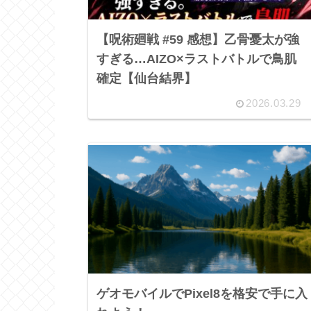
【呪術廻戦 #59 感想】乙骨憂太が強
すぎる…AIZO×ラストバトルで鳥肌
確定【仙台結界】
2026.03.29
ゲオモバイルでPixel8を格安で手に入