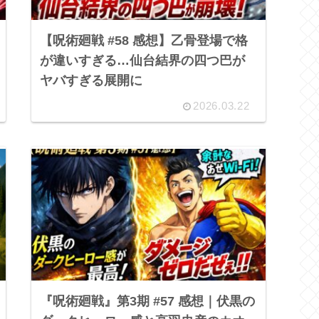
【呪術廻戦 #58 感想】乙骨登場で格
が違いすぎる…仙台結界の四つ巴が
ヤバすぎる展開に
2026.03.22
『呪術廻戦』第3期 #57 感想｜伏黒の