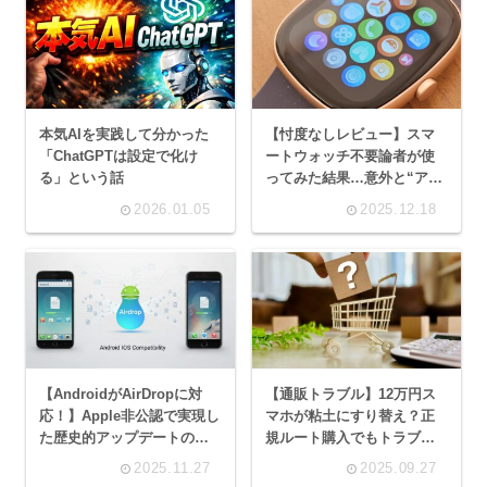
本気AIを実践して分かった
【忖度なしレビュー】スマ
「ChatGPTは設定で化け
ートウォッチ不要論者が使
る」という話
ってみた結果…意外と“ア
リ”だった話
2026.01.05
2025.12.18
【AndroidがAirDropに対
【通販トラブル】12万円ス
応！】Apple非公認で実現し
マホが粘土にすり替え？正
た歴史的アップデートの衝
規ルート購入でもトラブル
撃
と対策
2025.11.27
2025.09.27